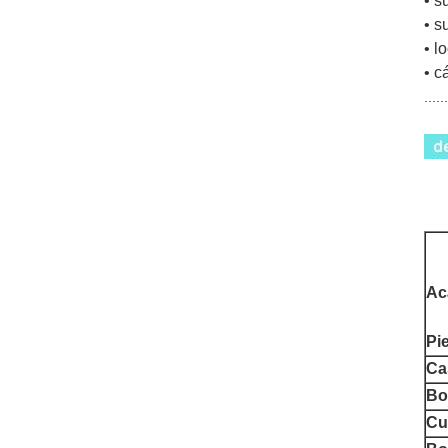
• s
• s
• l
• c
.....
Ac
Pi
Ca
Bo
Cu