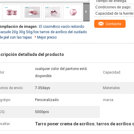
Tiempo de entrega:
Condiciones de pago:
Capacidad de la fuente
Contacto
Ampliación de imagen :
El cosmético vacío redondo
sacude 20g 30g 50g/los tarros de acrílico del cuidado
de piel con las tapas
Mejor precio
cripción detallada del producto
cualquier color del pantone está
lor:
Capacidad:
disponible
stos de envío:
7-35days
Materiales:
gotipo:
Personalizado
marca:
OQ:
5000pcs
Tarro poner crema de acrílico
tarros de acrílico
saltar:
,