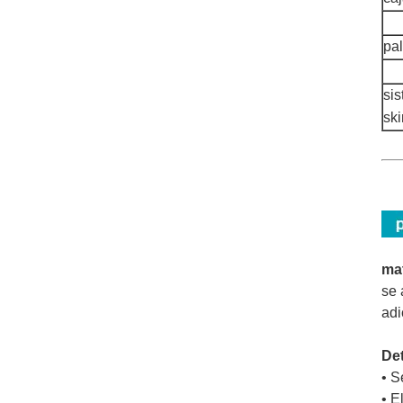
pal
si
sk
mat
se 
adi
Det
• S
• E