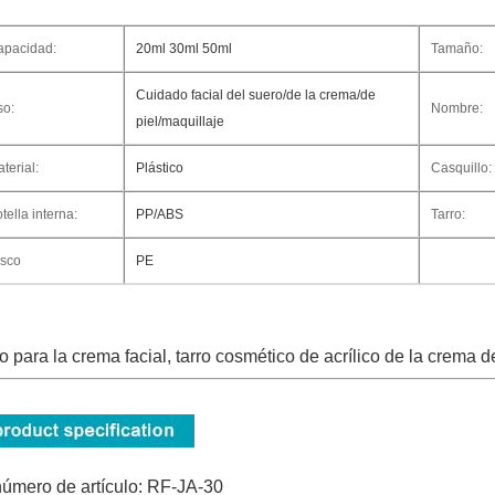
apacidad:
20ml 30ml 50ml
Tamaño:
Cuidado facial del suero/de la crema/de
so:
Nombre:
piel/maquillaje
terial:
Plástico
Casquillo:
tella interna:
PP/ABS
Tarro:
isco
PE
ro para la crema facial, tarro cosmético de acrílico de la crema d
número de artículo: RF-JA-30