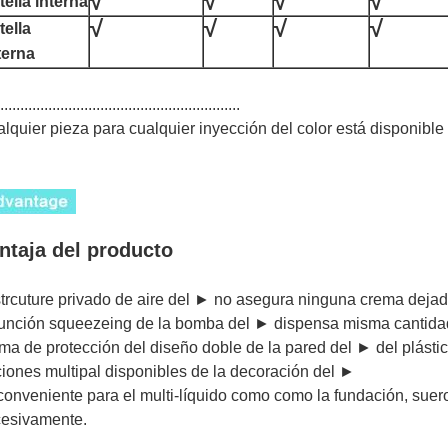
√
√
√
√
ella interna
√
√
√
√
tella
terna
............................................................
lquier pieza para cualquier inyección del color está disponible
ntaja del producto
strcuture privado de aire del ► no asegura ninguna crema deja
función squeezeing de la bomba del ► dispensa misma cantida
ma de protección del diseño doble de la pared del ► del plásti
iones multipal disponibles de la decoración del ►
onveniente para el multi-líquido como como la fundación, suero 
esivamente.