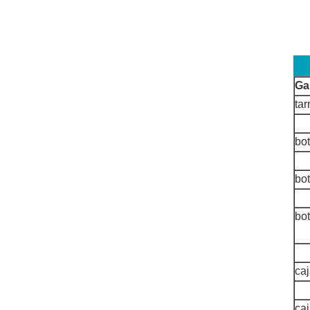
Ga
tar
bot
bot
bo
caj
caj