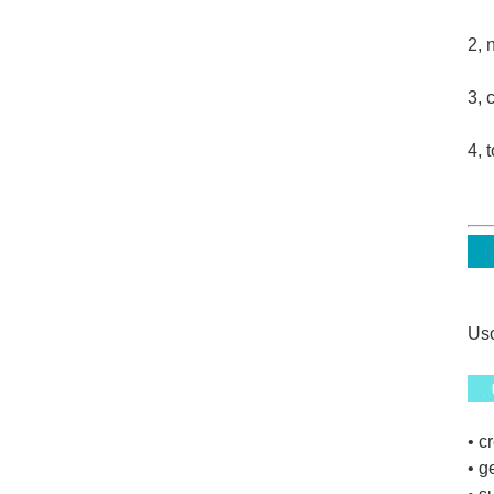
2, 
3, 
4,
t
Uso
• c
• g