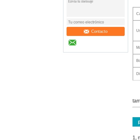
C
U
Contacto
Ma
Bo
D
tar
1, 