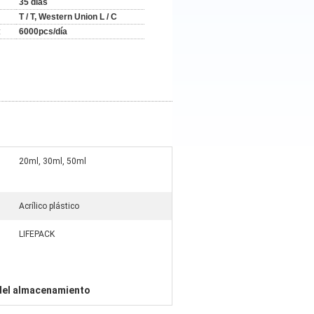
35 días
T / T, Western Union L / C
:
6000pcs/día
20ml, 30ml, 50ml
Acrílico plástico
LIFEPACK
 del almacenamiento