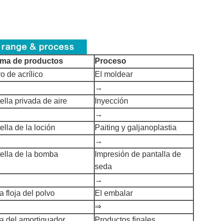
ma de productos
Proceso
ro de acrílico
El moldear
→
ella privada de aire
Inyección
→
ella de la loción
Paiting y galjanoplastia
→
tella de la bomba
Impresión de pantalla de
seda
→
a floja del polvo
El embalar
⇒
a del amortiguador
Productos finales