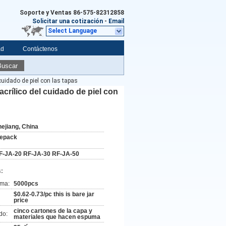
Soporte y Ventas
86-575-82312858
Solicitar una cotización
-
Email
Select Language
ad
Contáctenos
Buscar
uidado de piel con las tapas
crílico del cuidado de piel con
hejiang, China
ifepack
F-JA-20 RF-JA-30 RF-JA-50
:
ima:
5000pcs
$0.62-0.73/pc this is bare jar
price
cinco cartones de la capa y
do:
materiales que hacen espuma