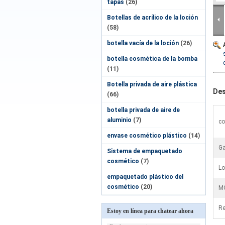
tapas
(26)
Botellas de acrílico de la loción
(58)
botella vacía de la loción
(26)
botella cosmética de la bomba
(11)
Botella privada de aire plástica
Des
(66)
botella privada de aire de
aluminio
(7)
co
envase cosmético plástico
(14)
Ga
Sistema de empaquetado
cosmético
(7)
Lo
empaquetado plástico del
cosmético
(20)
M
Re
Estoy en línea para chatear ahora