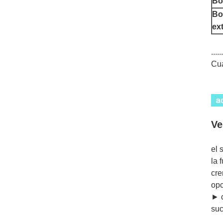
Bot
Bo
ex
......
Cua
Ve
el 
la 
cre
opc
► c
suc