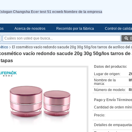
Eslogan Changsha Ecer test 51 ecweb Nombre de la empresa
eos
Acerca de nosotros
Recorrido por la fábrica
Control de calid
ético
El cosmético vacío redondo sacude 20g 30g 50g/los tarros de acrílico del c
cosmético vacío redondo sacude 20g 30g 50g/los tarros de a
 tapas
Datos del producto:
Lugar de origen:
Z
Nombre de la
l
marca:
Número de modelo:
R
Pago y Envío Términos
Cantidad de orden mín
Precio:
Detalles de empaqueta