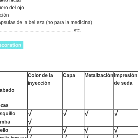
uero facial
uero del ojo
oción
ápsulas de la belleza (no para la medicina)
............................................................ etc.
Color de la
Capa
Metalización
Impresión
inyección
de seda
abado
ezas
√
√
√
√
squillo
√
mba
√
√
√
√
ello