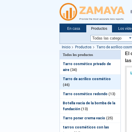
En casa
Productos
Los víd
Solicitar una cotización
Noticias
Inicio
Productos
Tarro de acrílico cosm
El 
Todos los productos
las
Tarro cosmético privado de
aire
(34)
Tarro de acrílico cosmético
(46)
Tarro cosmético redondo
(13)
Botella vacía de la bomba de la
fundación
(13)
Tarro poner crema vacío
(25)
tarros cosméticos con las