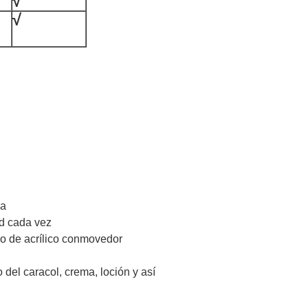
√
√
da
d cada vez
co de acrílico conmovedor
del caracol, crema, loción y así