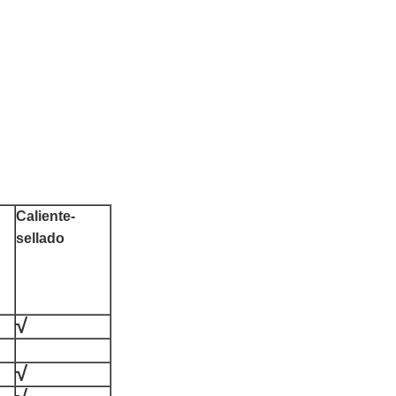
Caliente-
sellado
√
√