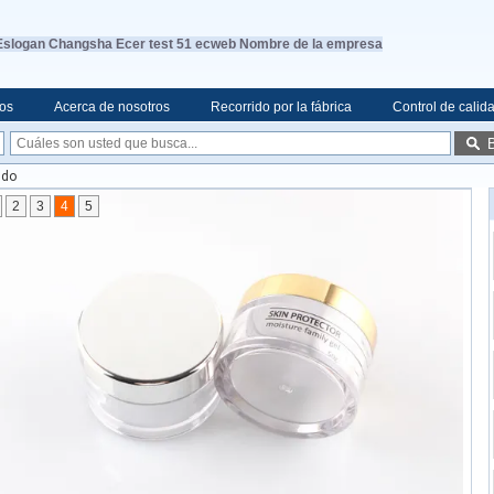
Eslogan Changsha Ecer test 51 ecweb Nombre de la empresa
eos
Acerca de nosotros
Recorrido por la fábrica
Control de calid
ndo
2
3
4
5