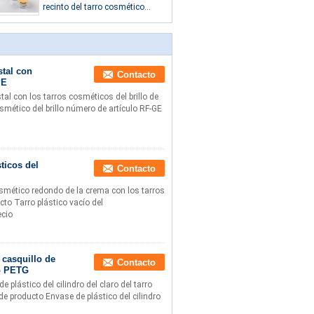
recinto del tarro cosmético
redondo del casquillo 50g del
oro modificó color para
requisitos particulares
stal con
Contacto
PE
tal con los tarros cosméticos del brillo de
mético del brillo número de artículo RF-GE
ticos del
Contacto
smético redondo de la crema con los tarros
cto Tarro plástico vacío del
ecio
 casquillo de
Contacto
ro PETG
plástico del cilindro del claro del tarro
de producto Envase de plástico del cilindro