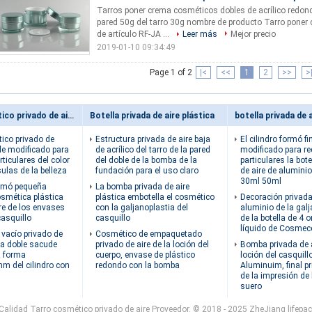
Tarros poner crema cosméticos dobles de acrílico redon
pared 50g del tarro 30g nombre de producto Tarro poner 
de artículo RF-JA ...
Leer más
Mejor precio
2019-01-10 09:34:49
Page 1 of 2
|<
<<
1
2
>>
>
Tarro cosmético privado de aire
Botella privada de aire plástica
ico privado de
Estructura privada de aire baja
El cilindro formó fi
ble modificado para
de acrílico del tarro de la pared
modificado para re
rticulares del color
del doble de la bomba de la
particulares la bote
ulas de la belleza
fundación para el uso claro
de aire de aluminio
30ml 50ml
formó pequeña
La bomba privada de aire
smética plástica
plástica embotella el cosmético
Decoración privada
ire de los envases
con la galjanoplastia del
aluminio de la gal
casquillo
casquillo
de la botella de 4 
líquido de Cosmece
 vacío privado de
Cosmético de empaquetado
apa doble sacude
privado de aire de la loción del
Bomba privada de a
a forma
cuerpo, envase de plástico
loción del casquill
del cilindro con
redondo con la bomba
Aluminuim, final pr
de la impresión de 
suero
alidad Tarro cosmético privado de aire Proveedor. © 2018 - 2025 ZheJiang lifepack 