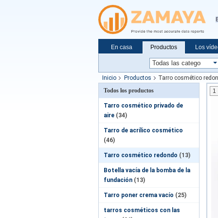
En casa
Productos
Los víd
Solicitar una cotización
Noticias
Inicio
Productos
Tarro cosmético redo
Todos los productos
1
Tarro cosmético privado de
aire
(34)
Tarro de acrílico cosmético
(46)
Tarro cosmético redondo
(13)
Botella vacía de la bomba de la
fundación
(13)
Tarro poner crema vacío
(25)
tarros cosméticos con las