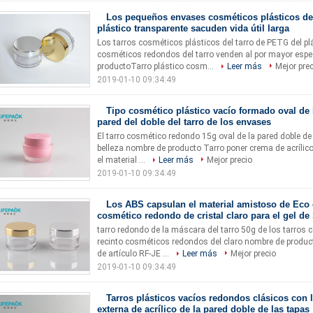
Los pequeños envases cosméticos plásticos d
plástico transparente sacuden vida útil larga
Los tarros cosméticos plásticos del tarro de PETG del pl
cosméticos redondos del tarro venden al por mayor espe
productoTarro plástico cosm...
Leer más
Mejor pre
2019-01-10 09:34:49
Tipo cosmético plástico vacío formado oval de 
pared del doble del tarro de los envases
El tarro cosmético redondo 15g oval de la pared doble de
belleza nombre de producto Tarro poner crema de acrílic
el material ...
Leer más
Mejor precio
2019-01-10 09:34:49
Los ABS capsulan el material amistoso de Eco d
cosmético redondo de cristal claro para el gel de
tarro redondo de la máscara del tarro 50g de los tarros
recinto cosméticos redondos del claro nombre de produ
de artículo RF-JE ...
Leer más
Mejor precio
2019-01-10 09:34:49
Tarros plásticos vacíos redondos clásicos con l
externa de acrílico de la pared doble de las tapas