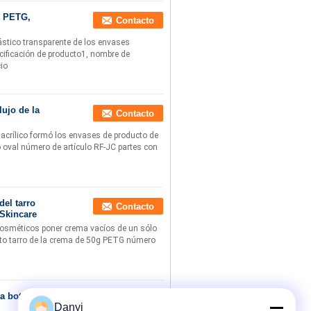
e PETG,
Contacto
ástico transparente de los envases
cificación de producto1, nombre de
cio
lujo de la
Contacto
 acrílico formó los envases de producto de
o oval número de artículo RF-JC partes con
el tarro
Contacto
 Skincare
 cosméticos poner crema vacíos de un sólo
cto tarro de la crema de 50g PETG número
a botella
Contacto
Danyi