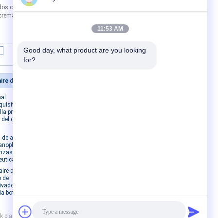
dos clásicos cosméticos redondos de la
crema de acrílico redondo clásico número
11:53 AM
Good day, what product are you looking 
|
for?
botella privada de aire de aluminio
Contáctenos
nal
Contáctenos
quisitos
Solicitar una cita
lla privada
 del color de
E-Mail
Mapa del sitio
 de aire de
Sitio movil
janoplastia
onzas para el
utical
ire de la
o de
ivado de aire
la botella del
plastic co.,Ltd. All Rights Reserved.