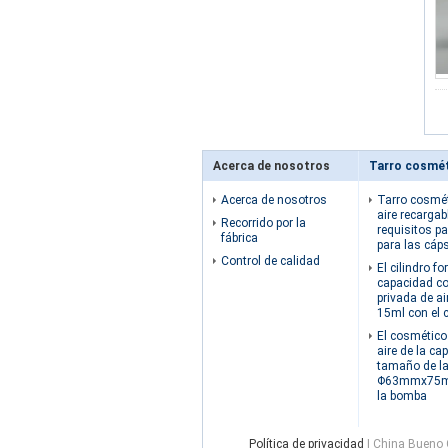
Acerca de nosotros
Acerca de nosotros
Tarro cosmét
aire recarga
Recorrido por la
requisitos pa
fábrica
para las cáps
Control de calidad
El cilindro 
capacidad co
privada de a
15ml con el 
El cosmético
aire de la c
tamaño de l
Φ63mmx75mm 
la bomba
Política de privacidad
| China Bueno C