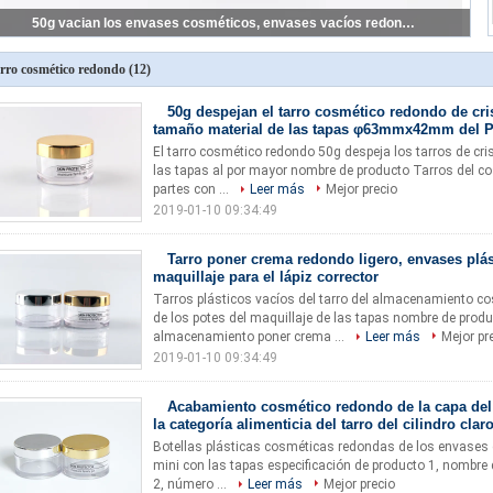
50g vacian los envases cosméticos, envases vacíos redondos para los productos de belleza
rro cosmético redondo
(12)
50g despejan el tarro cosmético redondo de cri
tamaño material de las tapas φ63mmx42mm del 
El tarro cosmético redondo 50g despeja los tarros de cris
las tapas al por mayor nombre de producto Tarros del cos
partes con ...
Leer más
Mejor precio
2019-01-10 09:34:49
Tarro poner crema redondo ligero, envases plás
maquillaje para el lápiz corrector
Tarros plásticos vacíos del tarro del almacenamiento co
de los potes del maquillaje de las tapas nombre de produ
almacenamiento poner crema ...
Leer más
Mejor pr
2019-01-10 09:34:49
Acabamiento cosmético redondo de la capa del
la categoría alimenticia del tarro del cilindro cla
Botellas plásticas cosméticas redondas de los envases de 
mini con las tapas especificación de producto 1, nombre 
2, número ...
Leer más
Mejor precio