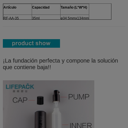
Artículo
Capacidad
Tamaño (L*W*H)
RF-AA-35
35ml
φ34.5mmx134mm
¡La fundación perfecta y compone la solución
que contiene baja!!