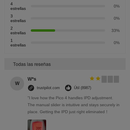
4
0%
estrellas
3
0%
estrellas
2
33%
estrellas
1
0%
estrellas
Todas las reseñas
W*s
W
trustpilot.com
Útil (8987)
"I love how the Pico 4 handles IPD adjustment.
The manual slider is intuitive and stays securely in
place. Getting the IPD just right eliminated！