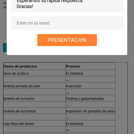
opciones multipal de la decoración del → con cualquier color disponible
según el cierto proceso
PRESENTACIóN
Gama de productos
Proceso
tarro de acrílico
El moldear
→
botella privada de aire
Inyección
→
botella de la loción
Paiting y galjanoplastia
→
botella de la bomba
Impresión de pantalla de seda
→
caja floja del polvo
El embalar
⇒