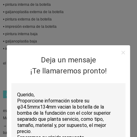
• pintura interna de la botella
• galjanoplastia externa de la botella
• pintura externa de la botella
• impresión externa de la botella
• pintura interna baja
• galjanoplastia baja
• impresión baja
Deja un mensaje
el → cualquier parte cualquier color para la inyección está disponible
¡Te llamaremos pronto!
estructura doble del tarro de la pared del → para el uso claro
Material externo del ABS del → para el peso ligero
→ conveniente para los multi-usos líquidos
base de acrílico del → para la indicación líquida del color