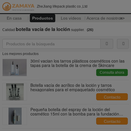
ZheJiang lifepack plastic co.,Ltd
En casa
Productos
Los vídeos
Acerca de nosotros
>>
botella vacía de la loción
Calidad
supplier.
(26)
Los mejores productos
30ml vacian los tarros plásticos cosméticos con las
tapas para la botella de la crema de Skincare
Consulta ahora
Botella vacía de acrílico de la loción y tarros
hexagonales para el empaquetado cosmético
Contacto
Pequeña botella del espray de la loción del
cosmético 15ml con la bomba para la fundación
líquida
Contacto