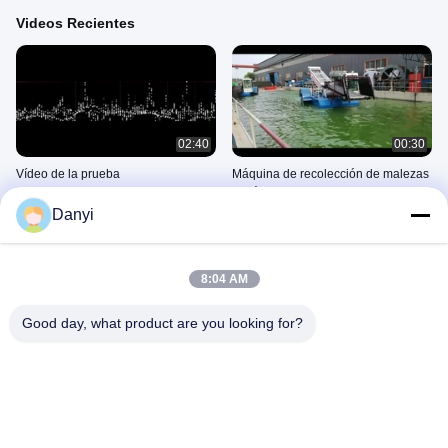
Videos Recientes
02:40
00:30
Vídeo de la prueba
Máquina de recolección de malezas
acuáticas 1000m3 Tanque
June 11, 2025
hidráulico
Danyi
June 11, 2025
8:04 AM
Good day, what product are you looking for?
00:11
00:59
Máquina cosechadora de jacinto de
Dredger anfibio multipropósito de
agua para el control de malezas
6,5 metros preparado para el
acuáticas
dragado
June 11, 2025
June 11, 2025
El Barco De Recolección De Hierba