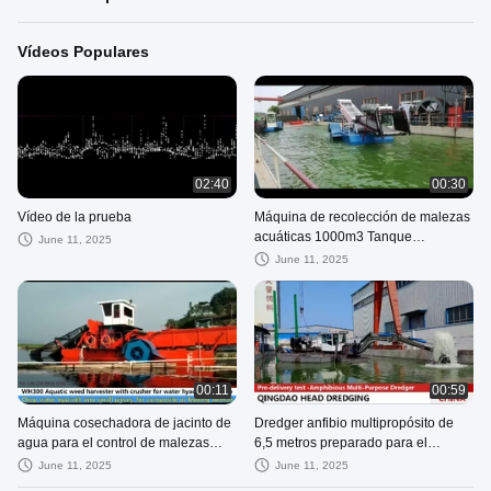
Vídeos Populares
02:40
00:30
Vídeo de la prueba
Máquina de recolección de malezas
acuáticas 1000m3 Tanque
June 11, 2025
hidráulico
June 11, 2025
00:11
00:59
Máquina cosechadora de jacinto de
Dredger anfibio multipropósito de
agua para el control de malezas
6,5 metros preparado para el
acuáticas
dragado
June 11, 2025
June 11, 2025