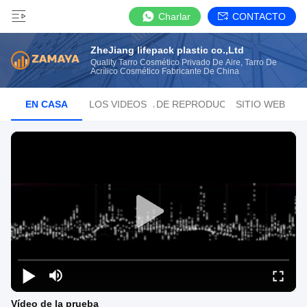
Charlar
CONTACTO
ZheJiang lifepack plastic co.,Ltd
Quality Tarro Cosmético Privado De Aire, Tarro De
Acrílico Cosmético Fabricante De China
EN CASA
LOS VIDEOS
LISTA DE REPRODUCCIÓN
SITIO WEB
Vídeo de la prueba