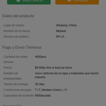
Mejor precio
Contacto
Datos del producto
Lugar de origen:
Zhejiang, China
Nombre de la marca:
lifepack
Número de modelo:
RF-LA
Pago y Envío Términos
Cantidad de orden
4000pcs
mínima:
Precio:
$0.60/pc this is bare jar price
Detalles de
cinco cartones de la capa y materiales que hacen
espuma
empaquetado:
Tiempo de entrega:
35 días
Condiciones de pago:
T / T, Western Union L / C
Capacidad de la fuente:
6000pcs/día