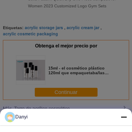
Women 2023 Customized Logo Gym Sets
acrylic storage jars
acrylic cream jar
Etiquetas:
,
,
acrylic cosmetic packaging
Obtenga el mejor precio por
15ml - el cosmético plástico
120ml que empaquetaba/las
botellas cosméticas de la bomba
modificó el logotipo para
requisitos particulares
Continuar
Tarro de acrílico cosmético
Más
Danyi