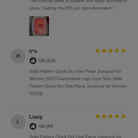
The manual slider is intuitive and stays securely in
place. Getting the IPD just right eliminated！
h*o
H
Útil (123)
Solid Pattern Quick Dry One Piece Jumpsuit for
Women 2023 Customized Logo Gym Sets Solid
Pattern Quick Dry One Piece Jumpsuit for Women
2023@
Liang
L
Útil (44)
Solid Pattern Quick Dry One Piece Jumpsuit for