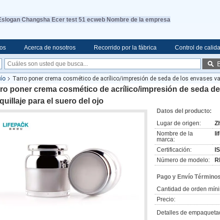
Eslogan Changsha Ecer test 51 ecweb Nombre de la empresa
eos
Acerca de nosotros
Recorrido por la fábrica
Control de calid
ío
Tarro poner crema cosmético de acrílico/impresión de seda de los envases vac
ro poner crema cosmético de acrílico/impresión de seda de
uillaje para el suero del ojo
Datos del producto:
Lugar de origen:
Z
Nombre de la
l
marca:
Certificación:
I
Número de modelo:
R
Pago y Envío Términos
Cantidad de orden mín
Precio:
Detalles de empaqueta