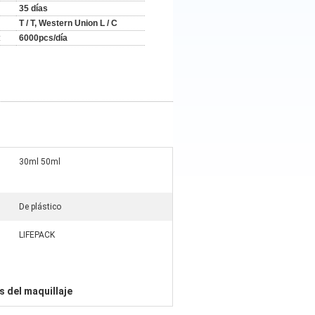
35 días
T / T, Western Union L / C
:
6000pcs/día
30ml 50ml
De plástico
LIFEPACK
s del maquillaje