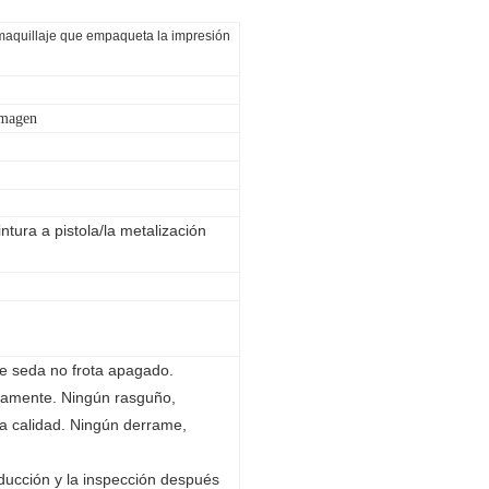
maquillaje que empaqueta la impresión
imagen
intura a pistola/la metalización
 de seda no frota apagado.
ctamente. Ningún rasguño,
ta calidad. Ningún derrame,
oducción y la inspección después