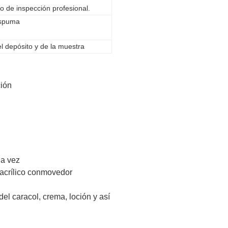
 de inspección profesional.
espuma
el depósito y de la muestra
ción
da vez
 acrílico conmovedor
el caracol, crema, loción y así