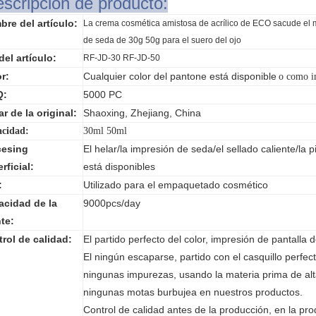
scripción de producto:
re del artículo:
La crema cosmética amistosa de acrílico de ECO sacude el 
de seda de 30g 50g para el suero del ojo
del artículo:
RF-JD-30 RF-JD-50
r:
Cualquier color del pantone está disponible
o como 
Q:
5000 PC
r de la original:
Shaoxing, Zhejiang, China
cidad:
30ml 50ml
cesing
El helar/la impresión de seda/el sellado caliente/la p
rficial:
está disponibles
:
Utilizado para el empaquetado cosmético
acidad de la
9000pcs/day
te:
rol de calidad:
El partido perfecto del color, impresión de pantalla
El ningún escaparse, partido con el casquillo perfe
ningunas impurezas, usando la materia prima de al
ningunas motas burbujea en nuestros productos.
Control de calidad antes de la producción, en la pr