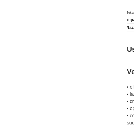
Deta
emp
Pla
U
Ve
• e
• l
• c
• o
• c
suc