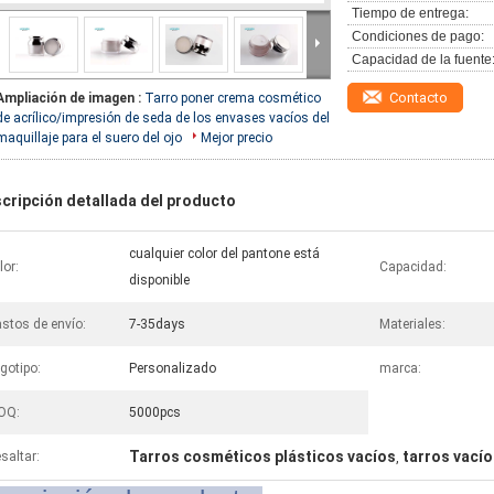
Tiempo de entrega:
Condiciones de pago:
Capacidad de la fuente
Contacto
Ampliación de imagen :
Tarro poner crema cosmético
de acrílico/impresión de seda de los envases vacíos del
maquillaje para el suero del ojo
Mejor precio
cripción detallada del producto
cualquier color del pantone está
lor:
Capacidad:
disponible
stos de envío:
7-35days
Materiales:
gotipo:
Personalizado
marca:
OQ:
5000pcs
Tarros cosméticos plásticos vacíos
tarros vacío
saltar:
,