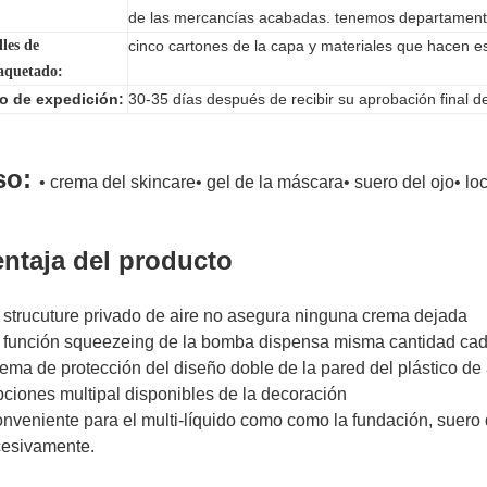
de las mercancías acabadas. tenemos departamento
lles de
cinco cartones de la capa y materiales que hacen 
aquetado:
zo de expedición:
30-35 días después de recibir su aprobación final d
so:
• crema del skincare• gel de la máscara• suero del ojo• lo
ntaja del producto
l strucuture privado de aire no asegura ninguna crema dejada
a función squeezeing de la bomba dispensa misma cantidad ca
rema de protección del diseño doble de la pared del plástico de
pciones multipal disponibles de la decoración
onveniente para el multi-líquido como como la fundación, suero d
esivamente.