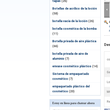
tapas
(26)
Botellas de acrílico de la loción
(58)
botella vacía de la loción
(26)
botella cosmética de la bomba
(11)
Botella privada de aire plástica
Des
(66)
botella privada de aire de
aluminio
(7)
co
envase cosmético plástico
(14)
Ga
Sistema de empaquetado
cosmético
(7)
Lo
empaquetado plástico del
cosmético
(20)
M
Re
Estoy en línea para chatear ahora