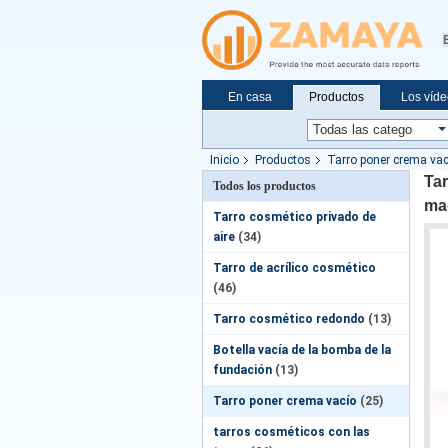
En casa
Productos
Los víd
Solicitar una cotización
Noticias
Inicio
Productos
Tarro poner crema vac
Tar
Todos los productos
maq
Tarro cosmético privado de
aire
(34)
Tarro de acrílico cosmético
(46)
Tarro cosmético redondo
(13)
Botella vacía de la bomba de la
fundación
(13)
Tarro poner crema vacío
(25)
tarros cosméticos con las