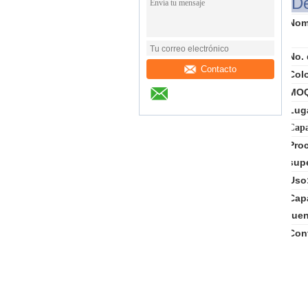
De
Nomb
No. 
Contacto
Colo
MO
Luga
Capa
Pro
supe
Uso
Cap
fuen
Cont