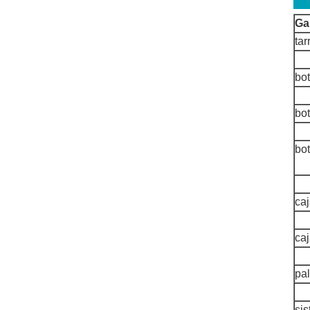
Ga
tar
bot
bot
bo
caj
caj
pal
si