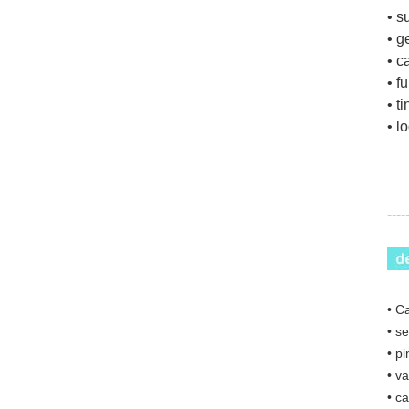
• s
• g
• c
• f
• t
• l
----
• C
• se
• p
• va
• ca