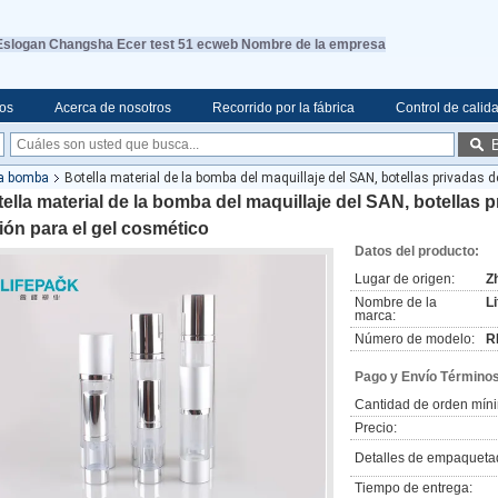
Eslogan Changsha Ecer test 51 ecweb Nombre de la empresa
eos
Acerca de nosotros
Recorrido por la fábrica
Control de calid
la bomba
Botella material de la bomba del maquillaje del SAN, botellas privadas de
ella material de la bomba del maquillaje del SAN, botellas p
ión para el gel cosmético
Datos del producto:
Lugar de origen:
Z
Nombre de la
L
marca:
Número de modelo:
R
Pago y Envío Términos
Cantidad de orden mín
Precio:
Detalles de empaqueta
Tiempo de entrega: