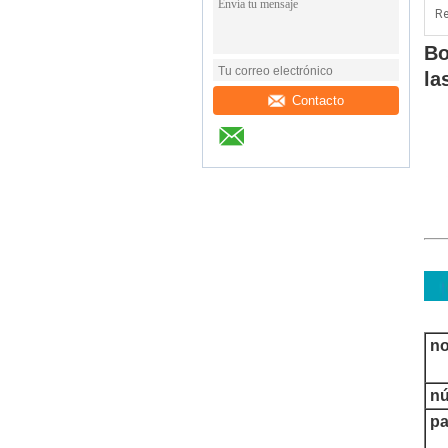
Re
Bo
la
Contacto
no
nú
pa