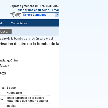
Soporte y Ventas
86-575-82312858
Solicitar una cotización
-
Email
Select Language
ad
Contáctenos
Buscar
 aire de la bomba de la loción para el gel
rivadas de aire de la bomba de la
hejiang, China
ifepack
F-ZG
:
ima:
1 caso
Negociable
cinco cartones de la capa y
do:
materiales que hacen espuma
35 días