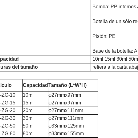
Bomba: PP internos
Botella de un sólo 
Pistón: PE
Base de la botella:
pacidad
10ml 15ml 30ml 50m
guras del tamaño
refiera a la carta aba
tículo
Capacidad
Tamaño (L*W*H)
-ZG-10
10ml
φ27mmx97mm
-ZG-15
15ml
φ27mmx97mm
-ZG-20
20ml
φ27mmx111mm
-ZG-30
30ml
φ27mmx111mm
-ZG-50
50ml
φ33mmx125mm
-ZG-80
80ml
φ33mmx155mm