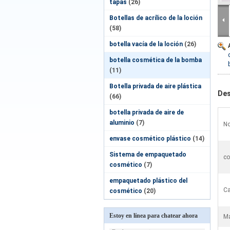
tapas
(26)
Botellas de acrílico de la loción
(58)
botella vacía de la loción
(26)
botella cosmética de la bomba
(11)
Botella privada de aire plástica
Des
(66)
botella privada de aire de
aluminio
(7)
No
envase cosmético plástico
(14)
Sistema de empaquetado
co
cosmético
(7)
empaquetado plástico del
Ca
cosmético
(20)
Estoy en línea para chatear ahora
Ma