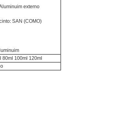
 Aluminuim externo
recinto: SAN (COMO)
 Aluminuim
l 80ml 100ml 120ml
jo