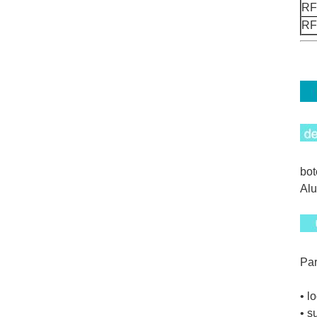
RF
RF
bot
Alu
Par
• l
• s