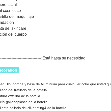
uero facial
el cosmético
artilla del maquillaje
undación
inta del skincare
oción del cuerpo
----------------------------------¡Está hasta su necesidad!
asquillo, bomba y base de Aluminuim para cualquier color que usted qu
llado del trefilado de la botella
intura externa de la botella
cío-galjanoplastia de la botella
liente-sellado del silkprinting& de la botella