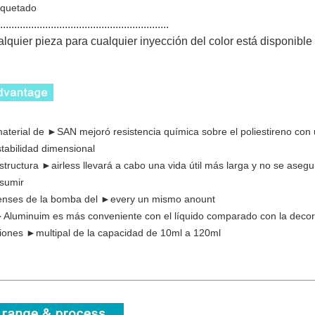
tiquetado
............................................................
lquier pieza para cualquier inyección del color está disponible
material de ►SAN mejoró resistencia química sobre el poliestireno con
stabilidad dimensional
estructura ►airless llevará a cabo una vida útil más larga y no se asegu
sumir
enses de la bomba del ►every un mismo anount
►Aluminuim es más conveniente con el líquido comparado con la decora
iones ►multipal de la capacidad de 10ml a 120ml