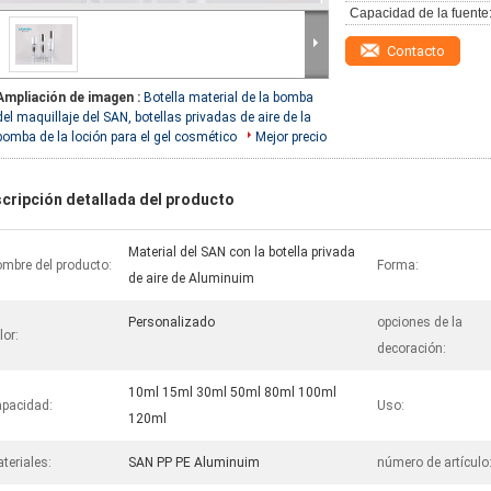
Capacidad de la fuente
Contacto
Ampliación de imagen :
Botella material de la bomba
del maquillaje del SAN, botellas privadas de aire de la
bomba de la loción para el gel cosmético
Mejor precio
cripción detallada del producto
Material del SAN con la botella privada
mbre del producto:
Forma:
de aire de Aluminuim
Personalizado
opciones de la
lor:
decoración:
10ml 15ml 30ml 50ml 80ml 100ml
pacidad:
Uso:
120ml
teriales:
SAN PP PE Aluminuim
número de artículo