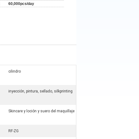
:
60,000pcs/day
cilindro
inyección, pintura, sellado, silkprinting
Skincare y loción y suero del maquillaje
:
RF-ZG