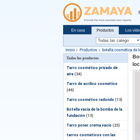
En casa
Productos
Los víd
Solicitar una cotización
Noticias
Inicio
Productos
botella cosmética de 
cosmético
Bot
Todos los productos
loc
Tarro cosmético privado de
aire
(34)
Tarro de acrílico cosmético
(46)
Tarro cosmético redondo
(13)
Botella vacía de la bomba de la
fundación
(13)
Tarro poner crema vacío
(25)
tarros cosméticos con las