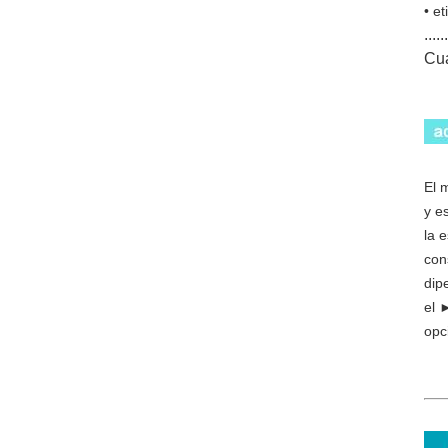
• e
......
Cua
El 
y e
la 
con
dip
el 
opc