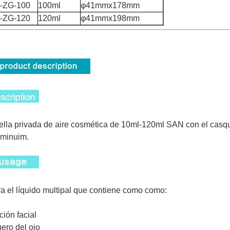
-ZG-100
100ml
φ41mmx178mm
-ZG-120
120ml
φ41mmx198mm
ella privada de aire cosmética de 10ml-120ml SAN con el casqu
minuim.
a el líquido multipal que contiene como como:
oción facial
uero del ojo