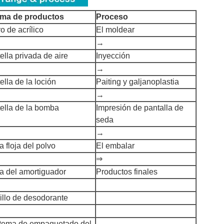
ma de productos
Proceso
ro de acrílico
El moldear
→
ella privada de aire
Inyección
→
ella de la loción
Paiting y galjanoplastia
→
tella de la bomba
Impresión de pantalla de
seda
→
a floja del polvo
El embalar
⇒
a del amortiguador
Productos finales
illo de desodorante
stema de empaquetado del