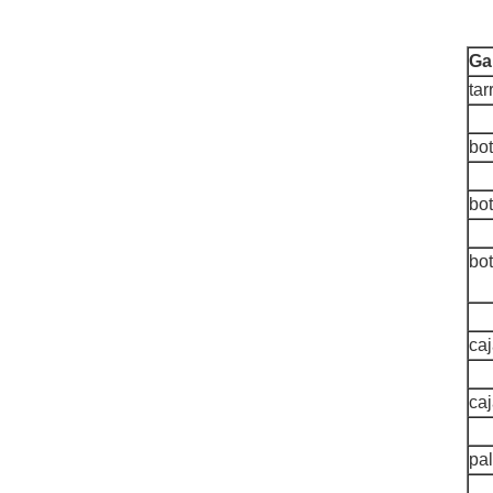
Ga
tar
bot
bot
bo
caj
caj
pal