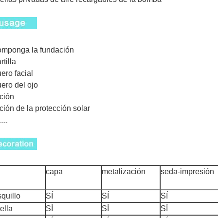
omponga la fundación
rtilla
uero facial
uero del ojo
oción
oción de la protección solar
....
capa
metalización
seda-impresión
quillo
SÍ
SÍ
SÍ
ella
SÍ
SÍ
SÍ