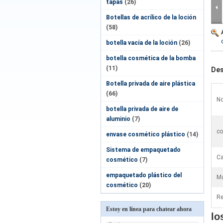
tapas
(26)
Botellas de acrílico de la loción
(58)
botella vacía de la loción
(26)
botella cosmética de la bomba
(11)
Des
Botella privada de aire plástica
(66)
No
botella privada de aire de
aluminio
(7)
co
envase cosmético plástico
(14)
Sistema de empaquetado
Ca
cosmético
(7)
empaquetado plástico del
Ma
cosmético
(20)
Re
Estoy en línea para chatear ahora
lo