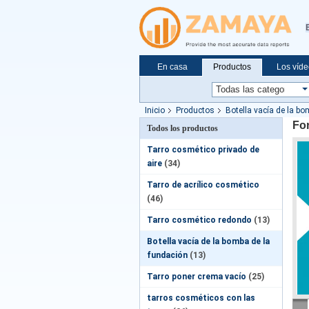
En casa
Productos
Los víd
Solicitar una cotización
Noticias
Inicio
Productos
Botella vacía de la b
For
Todos los productos
Tarro cosmético privado de
aire
(34)
Tarro de acrílico cosmético
(46)
Tarro cosmético redondo
(13)
Botella vacía de la bomba de la
fundación
(13)
Tarro poner crema vacío
(25)
tarros cosméticos con las