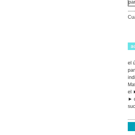
par
......
Cua
el 
par
ind
Mat
el 
► c
suc