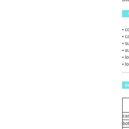
• c
• ca
• s
• s
• l
• l
......
cas
bot