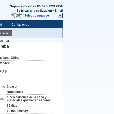
Soporte y Ventas
86-575-82312858
Solicitar una cotización
-
Email
Select Language
ad
Contáctenos
Buscar
a bomba
bomba
hejiang, China
ifepack
F-AB
:
ima:
1 caso
Negociable
cinco cartones de la capa y
do:
materiales que hacen espuma
35 días
:
60,000pcs/day