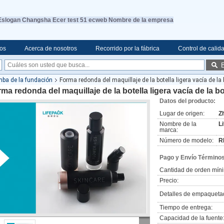
Eslogan Changsha Ecer test 51 ecweb Nombre de la empresa
eos
Acerca de nosotros
Recorrido por la fábrica
Control de calid
omba de la fundación
Forma redonda del maquillaje de la botella ligera vacía de l
ma redonda del maquillaje de la botella ligera vacía de la 
Datos del producto:
Lugar de origen:
Z
Nombre de la
L
marca:
Número de modelo:
R
Pago y Envío Términos
Cantidad de orden mín
Precio:
Detalles de empaqueta
Tiempo de entrega:
Capacidad de la fuente