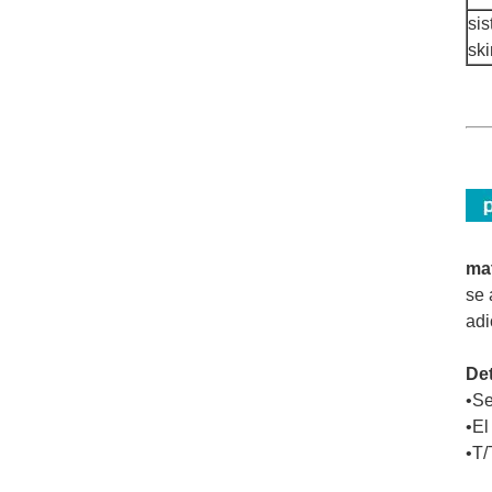
si
sk
mat
se 
adi
Det
•Se
•El
•T/