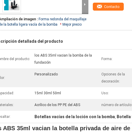
Contacto
Ampliación de imagen :
Forma redonda del maquillaje
de la botella ligera vacía de la bomba
Mejor precio
cripción detallada del producto
los ABS 35ml vacian la bomba de la
mbre del producto:
Forma:
fundación
Personalizado
Opciones de la
lor:
decoración:
pacidad:
15ml 30ml 50ml
Uso:
teriales:
Acrílico de los PP PE del ABS
número de artículo
Botellas vacías de la loción con la bomba
Botella
saltar:
,
s ABS 35ml vacian la botella privada de aire de