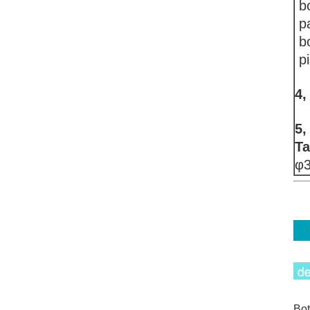
bo
pa
bo
pi
4,
5,
T
φ
Bot