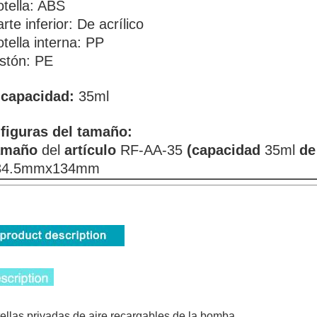
tella: ABS
rte inferior: De acrílico
tella interna: PP
stón: PE
 capacidad:
35ml
 figuras del tamaño:
amaño
del
artículo
RF-AA-35
(capacidad
35ml
de
34.5mmx134mm
ellas privadas de aire recargables de la bomba