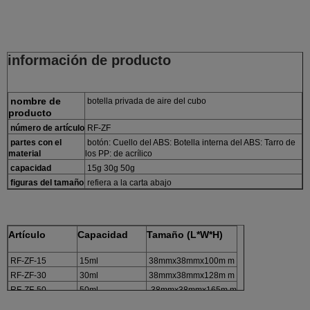
información de producto
nombre de
botella privada de aire del cubo
producto
número de artículo
RF-ZF
partes con el
botón: Cuello del ABS: Botella interna del ABS: Tarro de
material
los PP: de acrílico
capacidad
15g 30g 50g
figuras del tamaño
refiera a la carta abajo
Artículo
Capacidad
Tamaño (L*W*H)
RF-ZF-15
15ml
38mmx38mmx100m m
RF-ZF-30
30ml
38mmx38mmx128m m
RF-ZF-50
50ml
38mmx38mmx165m m