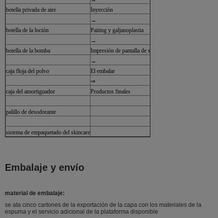
botella privada de aire
Inyección
→
botella de la loción
Paiting y galjanoplastia
→
botella de la bomba
Impresión de pantalla de seda
→
caja floja del polvo
El embalar
⇒
caja del amortiguador
Productos finales
palillo de desodorante
sistema de empaquetado del skincare
Embalaje y envío
material de embalaje:
se ata cinco cartones de la exportación de la capa con los materiales de la
espuma y el servicio adicional de la plataforma disponible